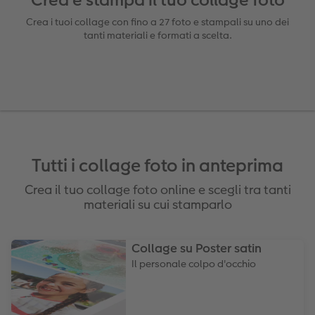
Crea e stampa il tuo collage foto
Crea i tuoi collage con fino a 27 foto e stampali su uno dei
Foto adesivi
Plexiglas
Cover
Cartoline spedizione diretta
tanti materiali e formati a scelta.
Art prints
Alluminio Dibond
Art prints
 & App
Poster premium
Gallery print
 di Iper
Come ordinare
Forex
Tutti i collage foto in anteprima
Foto istantanee
Foto su legno
Crea il tuo collage foto online e scegli tra tanti
Mosaico
materiali su cui stamparlo
Come ordinare
Collage su Poster satin
Il personale colpo d'occhio