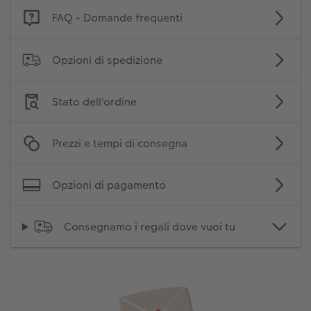
FAQ - Domande frequenti
Foto adesivi
Plexiglas
Cover
Cartoline spedizione diretta
Opzioni di spedizione
Art prints
Alluminio Dibond
Art prints
 & App
Poster premium
Gallery print
Stato dell'ordine
 di Iper
Come ordinare
Forex
Prezzi e tempi di consegna
Foto istantanee
Foto su legno
Opzioni di pagamento
Mosaico
Consegnamo i regali dove vuoi tu
Come ordinare