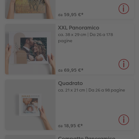
59,95 €
*
da
XXL Panoramico
ca. 38 x 29 cm | Da 26 a 178
pagine
69,95 €
*
da
Quadrato
ca. 21 x 21 cm | Da 26 a 98 pagine
18,95 €
*
da
Compatto Panoramico