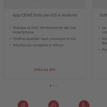
App CEWE Foto per iOS e Android
Sof
Stampa le foto direttamente dal tuo
La
smartphone
st
Ordina quando vuoi, ovunque tu sia
In
Ma
Interfaccia semplice e veloce
Pos
CREA DA APP