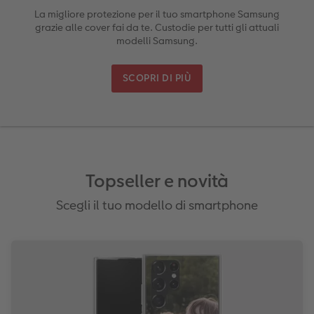
La migliore protezione per il tuo smartphone Samsung
grazie alle cover fai da te. Custodie per tutti gli attuali
Foto adesivi
Plexiglas
Cover
Cartoline spedizione diretta
modelli Samsung.
Art prints
Alluminio Dibond
Art prints
 & App
SCOPRI DI PIÙ
Poster premium
Gallery print
 di Iper
Come ordinare
Forex
Foto istantanee
Foto su legno
Topseller e novità
Mosaico
Scegli il tuo modello di smartphone
Come ordinare