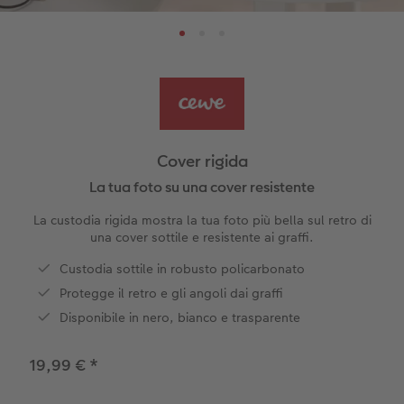
Finiture
Box portafoto
Collage foto
Tipi di carta
Scuola & ufficio
Tipi di carta
Cover bio based
guri
Come funziona
Set di foto
hexxas
Come ordinare
Prodotti tessili
Biglietti pieghevoli
Foto adesivi
Plexiglas
Cover
Cartoline spedizione diretta
Art prints
Alluminio Dibond
Art prints
 & App
Cover rigida
Poster premium
Gallery print
La tua foto su una cover resistente
 di Iper
La custodia rigida mostra la tua foto più bella sul retro di
Come ordinare
Forex
una cover sottile e resistente ai graffi.
Custodia sottile in robusto policarbonato
Foto istantanee
Foto su legno
Protegge il retro e gli angoli dai graffi
Mosaico
Disponibile in nero, bianco e trasparente
Come ordinare
19,99 €
*