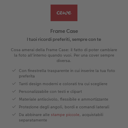
Foto adesivi
Plexiglas
Cover
Cartoline spedizione diretta
Art prints
Alluminio Dibond
Art prints
 & App
Frame Case
Poster premium
Gallery print
I tuoi ricordi preferiti, sempre con te
 di Iper
Cosa amerai della Frame Case: il fatto di poter cambiare
Come ordinare
Forex
la foto all'interno quando vuoi. Per una cover sempre
diversa.
Foto istantanee
Foto su legno
Con finestrella trasparente in cui inserire la tua foto
preferita
Mosaico
Tanti design moderni e colorati tra cui scegliere
Personalizzabile con testi e clipart
Come ordinare
Materiale antiscivolo, flessibile e ammortizzante
Protezione degli angoli, bordi e comandi laterali
Da abbinare alle
stampe piccole
, acquistabili
separatamente