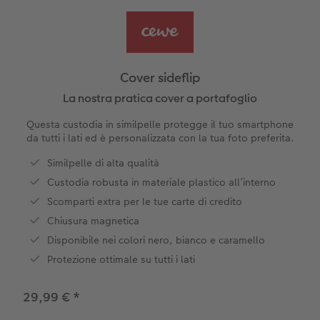
Foto adesivi
Plexiglas
Cover
Cartoline spedizione diretta
Art prints
Alluminio Dibond
Art prints
 & App
Cover sideflip
Poster premium
Gallery print
La nostra pratica cover a portafoglio
 di Iper
Questa custodia in similpelle protegge il tuo smartphone
Come ordinare
Forex
da tutti i lati ed è personalizzata con la tua foto preferita.
Similpelle di alta qualità
Foto istantanee
Foto su legno
Custodia robusta in materiale plastico all’interno
Mosaico
Scomparti extra per le tue carte di credito
Chiusura magnetica
Come ordinare
Disponibile nei colori nero, bianco e caramello
Protezione ottimale su tutti i lati
29,99 €
*