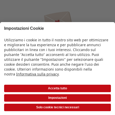
Iscriviti alla newsletter
Scopri tutti i vantaggi dedicati agli iscritti
consigli per la fotografia smart
idee di design creative e uniche
ispirazioni e consigli
novità sul FOTOLIBRO CEWE e altri prodotti
*Tutti i prezzi si intendono IVA inclusa ed eventuali spese di spedizione escluse come
da
listino prezzi
|
Termini e condizioni
|
Privacy
|
Info legali
|
Dichiarazione sull'accessibilità