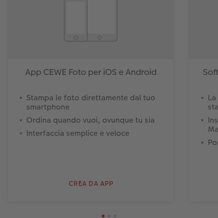
App CEWE Foto per iOS e Android
Sof
Stampa le foto direttamente dal tuo
La
smartphone
st
Ordina quando vuoi, ovunque tu sia
In
Ma
Interfaccia semplice e veloce
Pos
CREA DA APP