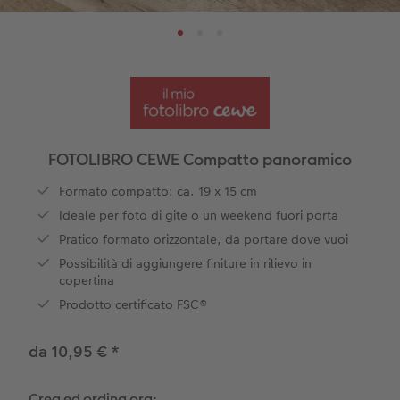
Finiture
Box portafoto
Collage foto
Tipi di carta
Scuola & ufficio
Tipi di carta
Cover bio based
guri
Come funziona
Set di foto
hexxas
Come ordinare
Prodotti tessili
Biglietti pieghevoli
Foto adesivi
Plexiglas
Cover
Cartoline spedizione diretta
Art prints
Alluminio Dibond
Art prints
 & App
FOTOLIBRO CEWE Compatto panoramico
Poster premium
Gallery print
Formato compatto: ca. 19 x 15 cm
 di Iper
Ideale per foto di gite o un weekend fuori porta
Come ordinare
Forex
Pratico formato orizzontale, da portare dove vuoi
Possibilità di aggiungere finiture in rilievo in
Foto istantanee
Foto su legno
copertina
Prodotto certificato FSC®
Mosaico
da 10,95 €
*
Come ordinare
Crea ed ordina ora: