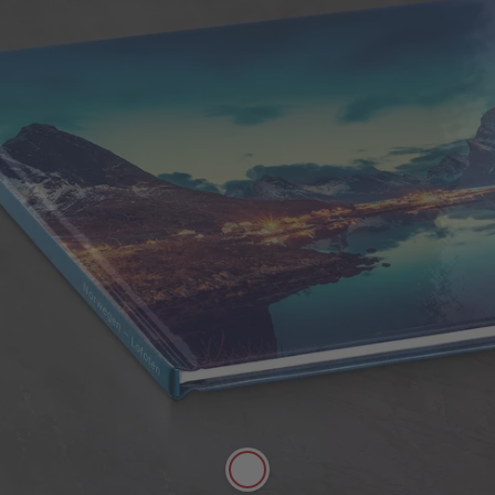
Copertina rigida
Struttura rigida e particolarmente resistente, per
proteggere al meglio le tue foto.
Qualità e robustezza
Dorso del fotolibro grande e
personalizzabile
Sono disponibili pregiate finiture oro,
argento o vernice effetto laccato
Copertina morbida