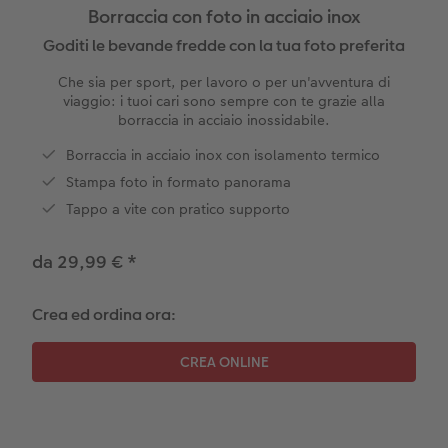
Borraccia con foto in acciaio inox
Foto adesivi
Plexiglas
Cover
Cartoline spedizione diretta
Goditi le bevande fredde con la tua foto preferita
Che sia per sport, per lavoro o per un'avventura di
Art prints
Alluminio Dibond
Art prints
viaggio: i tuoi cari sono sempre con te grazie alla
 & App
borraccia in acciaio inossidabile.
Poster premium
Gallery print
 di Iper
Borraccia in acciaio inox con isolamento termico
Stampa foto in formato panorama
Come ordinare
Forex
Tappo a vite con pratico supporto
Foto istantanee
Foto su legno
da 29,99 €
*
Mosaico
Crea ed ordina ora:
Come ordinare